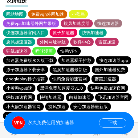
友情链接
网站地图
免费vqn外网加速
小蓝鸟
免费vps加速器外网苹果版
旋风加速度器
快连加速器
快连加速器官网入口
原子加速器
快鸭加速器
旋风加速度器
外网网址导航
软件中心
雷霆加速
狂飙加速器
哔咔漫画
快鸭VPN
加速器免费版永久版下载
加速器梯子推荐
快连加速器app
原子加速器下载安卓
黑洞加速器最新版
国外加速器免费
googleplay梯子推荐
快鸭免费加速官网
蘑菇加速器
小黄鸭vp加速
黑洞免费加速度器v1.0
快鸭免费加速官网
蚂蚁加速官网
快鸭加速器
白鲸加速器
飞讯加速器官网
小火箭加速器官网
旋风加速
安心加速器最新版
tiktok加速器
旋风加速npv
安易加速器apk
永久免费使用的加速器
下载
0.030905s
首页
安卓
苹果
排行
推荐