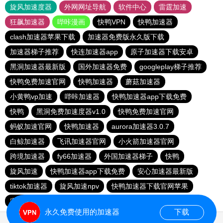
旋风加速度器
外网网址导航
软件中心
雷霆加速
狂飙加速器
哔咔漫画
快鸭VPN
快鸭加速器
clash加速器苹果下载
加速器免费版永久版下载
加速器梯子推荐
快连加速器app
原子加速器下载安卓
黑洞加速器最新版
国外加速器免费
googleplay梯子推荐
快鸭免费加速官网
快鸭加速器
蘑菇加速器
小黄鸭vp加速
哔咔加速器
快鸭加速器app下载免费
快鸭
黑洞免费加速度器v1.0
快鸭免费加速官网
蚂蚁加速官网
快鸭加速器
aurora加速器3.0.7
白鲸加速器
飞讯加速器官网
小火箭加速器官网
跨境加速器
fy66加速器
外国加速器梯子
快鸭
旋风加速
快鸭加速器app下载免费
安心加速器最新版
tiktok加速器
旋风加速npv
快鸭加速器下载官网苹果
安易加速器apk
永久免费使用的加速器
下载