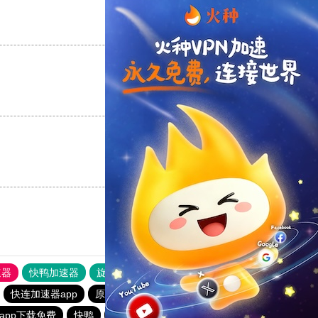
支持
[0]
反对
[0]
支持
[0]
反对
[0]
支持
[0]
反对
[0]
速器
快鸭加速器
旋风加速度器
外网网址导航
软件中心
快连加速器app
原子加速器下载安卓
黑洞加速器最新版
app下载免费
快鸭
黑洞免费加速度器v1.0