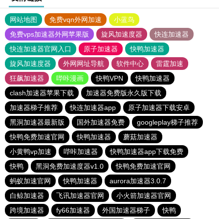
网站地图
免费vqn外网加速
小蓝鸟
免费vps加速器外网苹果版
旋风加速度器
快连加速器
快连加速器官网入口
原子加速器
快鸭加速器
旋风加速度器
外网网址导航
软件中心
雷霆加速
狂飙加速器
哔咔漫画
快鸭VPN
快鸭加速器
clash加速器苹果下载
加速器免费版永久版下载
加速器梯子推荐
快连加速器app
原子加速器下载安卓
黑洞加速器最新版
国外加速器免费
googleplay梯子推荐
快鸭免费加速官网
快鸭加速器
蘑菇加速器
小黄鸭vp加速
哔咔加速器
快鸭加速器app下载免费
快鸭
黑洞免费加速度器v1.0
快鸭免费加速官网
蚂蚁加速官网
快鸭加速器
aurora加速器3.0.7
白鲸加速器
飞讯加速器官网
小火箭加速器官网
跨境加速器
fy66加速器
外国加速器梯子
快鸭