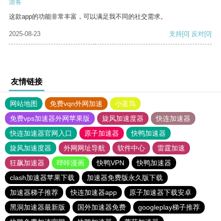
游客
这款app的功能非常丰富，可以满足我不同的社交需求。
2025-08-23
支持
[0]
反对
[0]
友情链接
网站地图
免费vqn外网加速
小蓝鸟
免费vps加速器外网苹果版
旋风加速度器
快连加速器
快连加速器官网入口
原子加速器
快鸭加速器
旋风加速度器
外网网址导航
软件中心
雷霆加速
狂飙加速器
哔咔漫画
快鸭VPN
快鸭加速器
clash加速器苹果下载
加速器免费版永久版下载
加速器梯子推荐
快连加速器app
原子加速器下载安卓
黑洞加速器最新版
国外加速器免费
googleplay梯子推荐