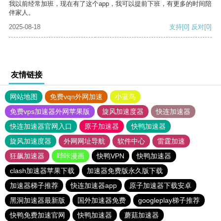
我以前经常加班，现在有了这个app，我可以提前下班，有更多的时间陪
伴家人。
2025-08-18
支持
[0]
反对
[0]
友情链接
网站地图
免费vqn外网加速
小蓝鸟
免费vps加速器外网苹果版
旋风加速度器
快连加速器
快连加速器官网入口
原子加速器
快鸭加速器
旋风加速度器
外网网址导航
软件中心
雷霆加速
狂飙加速器
哔咔漫画
快鸭VPN
快鸭加速器
clash加速器苹果下载
加速器免费版永久版下载
加速器梯子推荐
快连加速器app
原子加速器下载安卓
黑洞加速器最新版
国外加速器免费
googleplay梯子推荐
快鸭免费加速官网
快鸭加速器
蘑菇加速器