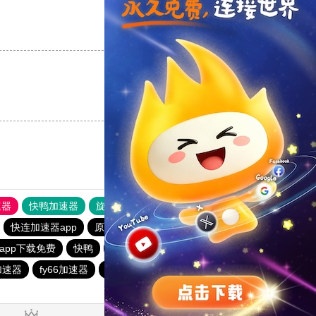
支持
[0]
反对
[0]
支持
[0]
反对
[0]
速器
快鸭加速器
旋风加速度器
外网网址导航
软件中心
快连加速器app
原子加速器下载安卓
黑洞加速器最新版
app下载免费
快鸭
黑洞免费加速度器v1.0
加速器
fy66加速器
外国加速器梯子
快鸭
旋风加速