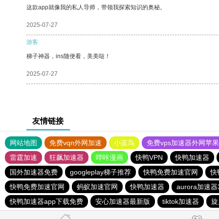
这款app就像我的私人导师，带领我探索知识的奥秘。
2025-07-27
游客
梯子神器，ins随便看，美美哒！
2025-07-27
友情链接
网站地图
免费vqn外网加速
小蓝鸟
免费vps加速器外网苹
雷霆加速
狂飙加速器
哔咔漫画
快鸭VPN
快鸭加速器
国外加速器免费
googleplay梯子推荐
快鸭免费加速官网
快
快鸭免费加速官网
蚂蚁加速官网
快鸭加速器
aurora加速器3
快鸭加速器app下载免费
安心加速器最新版
tiktok加速器
旋