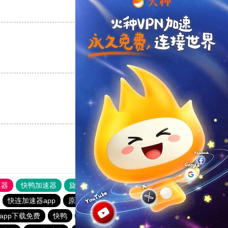
支持
[0]
反对
[0]
支持
[0]
反对
[0]
支持
[0]
反对
[0]
速器
快鸭加速器
旋风加速度器
外网网址导航
软件中心
快连加速器app
原子加速器下载安卓
黑洞加速器最新版
app下载免费
快鸭
黑洞免费加速度器v1.0