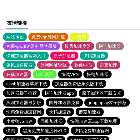
友情链接
网站地图
免费vqn外网加速
小蓝鸟
免费vps加速器外网苹果版
旋风加速度器
快连加速器
快连加速器官网入口
原子加速器
快鸭加速器
旋风加速度器
外网网址导航
软件中心
雷霆加速
狂飙加速器
哔咔漫画
快鸭VPN
快鸭加速器
clash加速器苹果下载
加速器免费版永久版下载
加速器梯子推荐
快连加速器app
原子加速器下载安卓
黑洞加速器最新版
国外加速器免费
googleplay梯子推荐
快鸭免费加速官网
快鸭加速器
蘑菇加速器
小黄鸭vp加速
哔咔加速器
快鸭加速器app下载免费
快鸭
黑洞免费加速度器v1.0
快鸭免费加速官网