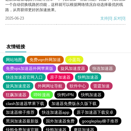
一个自动切换线路的功能，这样就可以根据网络情况自动选择最优的线
路，从而获得更好的加速效果。
2025-06-23
支持
[0]
反对
[0]
友情链接
网站地图
免费vqn外网加速
小蓝鸟
免费vps加速器外网苹果版
旋风加速度器
快连加速器
快连加速器官网入口
原子加速器
快鸭加速器
旋风加速度器
外网网址导航
软件中心
雷霆加速
狂飙加速器
哔咔漫画
快鸭VPN
快鸭加速器
clash加速器苹果下载
加速器免费版永久版下载
加速器梯子推荐
快连加速器app
原子加速器下载安卓
黑洞加速器最新版
国外加速器免费
googleplay梯子推荐
快鸭免费加速官网
快鸭加速器
蘑菇加速器