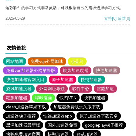
这款软件的学习方式非常灵活，可以根据自己的需求选择学习方式。
2025-05-29
支持
[0]
反对
[0]
友情链接
网站地图
免费vqn外网加速
小蓝鸟
免费vps加速器外网苹果版
旋风加速度器
快连加速器
快连加速器官网入口
原子加速器
快鸭加速器
旋风加速度器
外网网址导航
软件中心
雷霆加速
狂飙加速器
哔咔漫画
快鸭VPN
快鸭加速器
clash加速器苹果下载
加速器免费版永久版下载
加速器梯子推荐
快连加速器app
原子加速器下载安卓
黑洞加速器最新版
国外加速器免费
googleplay梯子推荐
快鸭免费加速官网
快鸭加速器
蘑菇加速器