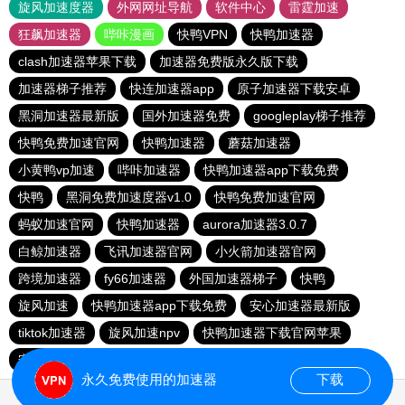
旋风加速度器
外网网址导航
软件中心
雷霆加速
狂飙加速器
哔咔漫画
快鸭VPN
快鸭加速器
clash加速器苹果下载
加速器免费版永久版下载
加速器梯子推荐
快连加速器app
原子加速器下载安卓
黑洞加速器最新版
国外加速器免费
googleplay梯子推荐
快鸭免费加速官网
快鸭加速器
蘑菇加速器
小黄鸭vp加速
哔咔加速器
快鸭加速器app下载免费
快鸭
黑洞免费加速度器v1.0
快鸭免费加速官网
蚂蚁加速官网
快鸭加速器
aurora加速器3.0.7
白鲸加速器
飞讯加速器官网
小火箭加速器官网
跨境加速器
fy66加速器
外国加速器梯子
快鸭
旋风加速
快鸭加速器app下载免费
安心加速器最新版
tiktok加速器
旋风加速npv
快鸭加速器下载官网苹果
安易加速器apk
永久免费使用的加速器
下载