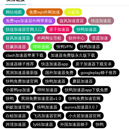
网站地图
免费vqn外网加速
小蓝鸟
免费vps加速器外网苹果版
旋风加速度器
快连加速器
快连加速器官网入口
原子加速器
快鸭加速器
旋风加速度器
外网网址导航
软件中心
雷霆加速
狂飙加速器
哔咔漫画
快鸭VPN
快鸭加速器
clash加速器苹果下载
加速器免费版永久版下载
加速器梯子推荐
快连加速器app
原子加速器下载安卓
黑洞加速器最新版
国外加速器免费
googleplay梯子推荐
快鸭免费加速官网
快鸭加速器
蘑菇加速器
小黄鸭vp加速
哔咔加速器
快鸭加速器app下载免费
快鸭
黑洞免费加速度器v1.0
快鸭免费加速官网
蚂蚁加速官网
快鸭加速器
aurora加速器3.0.7
白鲸加速器
飞讯加速器官网
小火箭加速器官网
跨境加速器
fy66加速器
外国加速器梯子
快鸭